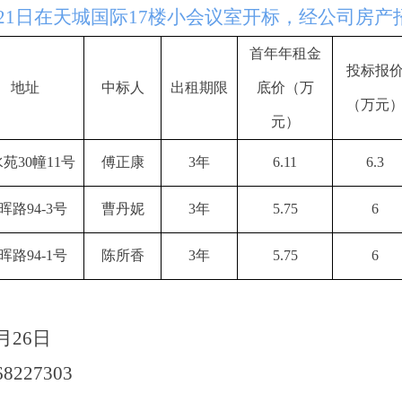
3月21日在天城国际17楼小会议室开标，经公司
首年年租金
投标报
地址
中标人
出租期限
底价（万
（万元
元）
苑30幢11号
傅正康
3年
6.11
6.3
晖路94-3号
曹丹妮
3年
5.75
6
晖路94-1号
陈所香
3年
5.75
6
3月26日
227303