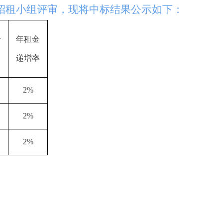
房产招租小组评审，现将中标结果公示如下：
价
年租金
）
递增率
2%
2%
2%